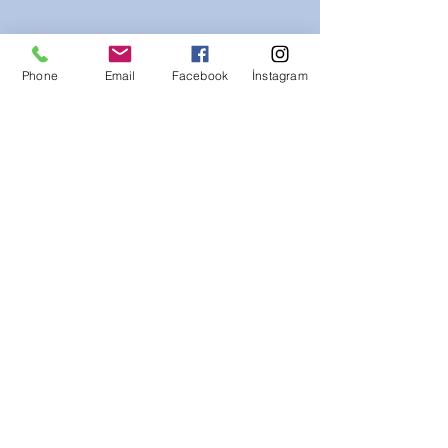
Phone
Email
Facebook
İnstagram
Hakkımızda
Mardin Tur Rehberi Samaha Turizm
bünyesinde Mardin ve Güneydoğu
bölgesinde hizmet vermekteyiz. Dürüst,
güvenilir ve güler yüzlü bir şirket olarak
anılmak ve tanınmak isteriz. Kişiye ve
gruba özel turlar sunarak size unutulmaz
anlar yaşatmaya talibiz.