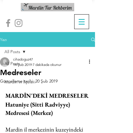
Yazı
All Posts
cihadoguz47
All Posts
14 Şub 2019
7 dakikada okunur
Medreseler
Gezilecek Yerler
Güncelleme tarihi:
20 Şub 2019
Mardin'in İlçeleri
MARDİN'DEKİ MEDRESELER
Hatuniye (Sitti Radviyye) 
Medresesi (Merkez)
Mardin il merkezinin kuzeyindeki 