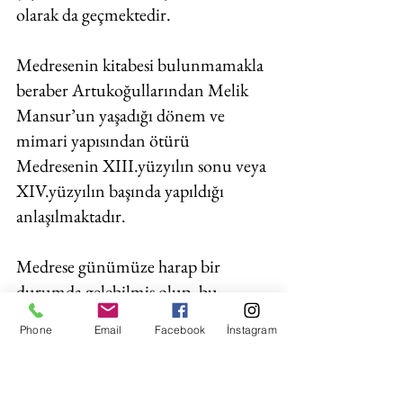
olarak da geçmektedir. 
Medresenin kitabesi bulunmamakla 
beraber Artukoğullarından Melik 
Mansur’un yaşadığı dönem ve 
mimari yapısından ötürü 
Medresenin XIII.yüzyılın sonu veya 
XIV.yüzyılın başında yapıldığı 
anlaşılmaktadır. 
Medrese günümüze harap bir 
durumda gelebilmiş olup, bu 
nedenle de planı tam olarak 
Phone
Email
Facebook
İnstagram
anlaşılamamıştır. Yalnızca 
güneydeki sağlam durumda olan 
bölümünün mescit olduğu 